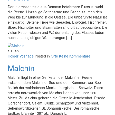
Der interessanteste aus Demmin befahrbare Fluss ist wohl
die Peene. Unzählige Seitenarme und Bäche säumen den
Weg bis zur Mündung in die Ostsee. Die unberührte Natur ist
einzigartig. Seltene Tiere wie Seeadler, Eisvögel, Fischreiher,
Biber, Fischotter und Bisamratten sind oft zu beobachten. Die
vielen Feuchtwiesen und Wälder entlang des Flusses laden
auch zu ausgiebigen Wanderungen […]
19
Jan.
Holger Voshage
Posted in
Orte
Keine Kommentare
Malchin
Malchin liegt in einer Senke an der Malchiner Peene
zwischen dem Malchiner See und dem Kummerower See
östlich der waldreichen Mecklenburgischen Schweiz. Diese
erreicht nordwestlich von Malchin Höhen von über 120
Meter. Zu Malchin gehören die Ortsteile Jettchenhof, Pisede,
Gorschendorf, Salem, Gülitz, Scharpzow und Viezenhof.
Sehenswürdigkeiten St. Johanniskirche. Der romanische
Erstbau brannte 1397 ab. Danach […]