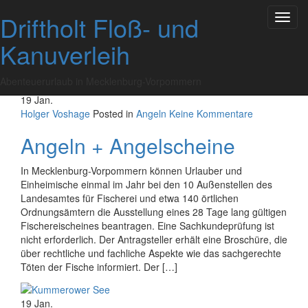
Skip
Driftholt Floß- und
Toggl
to
Tag:
19. Januar 2025
navig
content
Kanuverleih
Abenteuerurlaub in Mecklenburg-Vorpommern
19
Jan.
Holger Voshage
Posted in
Angeln
Keine Kommentare
Angeln + Angelscheine
In Mecklenburg-Vorpommern können Urlauber und
Einheimische einmal im Jahr bei den 10 Außenstellen des
Landesamtes für Fischerei und etwa 140 örtlichen
Ordnungsämtern die Ausstellung eines 28 Tage lang gültigen
Fischereischeines beantragen. Eine Sachkundeprüfung ist
nicht erforderlich. Der Antragsteller erhält eine Broschüre, die
über rechtliche und fachliche Aspekte wie das sachgerechte
Töten der Fische informiert. Der […]
19
Jan.