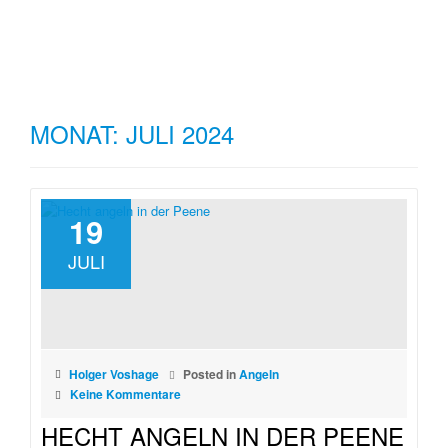
Driftholt Floß- und Kanuverleih
TO
Abenteuerurlaub in Mecklenburg-Vorpommern
Skip
to
NA
content
MONAT:
JULI 2024
19
JULI
Holger Voshage
Posted in
Angeln
Keine Kommentare
HECHT ANGELN IN DER PEENE