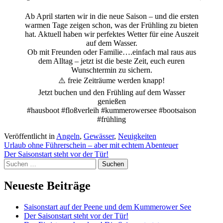
Ab April starten wir in die neue Saison – und die ersten
warmen Tage zeigen schon, was der Frühling zu bieten
hat. Aktuell haben wir perfektes Wetter für eine Auszeit
auf dem Wasser.
Ob mit Freunden oder Familie….einfach mal raus aus
dem Alltag – jetzt ist die beste Zeit, euch euren
Wunschtermin zu sichern.
⚠️ freie Zeiträume werden knapp!
Jetzt buchen und den Frühling auf dem Wasser
genießen
#hausboot #floßverleih #kummerowersee #bootsaison
#frühling
Veröffentlicht in
Angeln
,
Gewässer
,
Neuigkeiten
Beitragsnavigation
Urlaub ohne Führerschein – aber mit echtem Abenteuer
Der Saisonstart steht vor der Tür!
Suchen
nach:
Neueste Beiträge
Saisonstart auf der Peene und dem Kummerower See
Der Saisonstart steht vor der Tür!