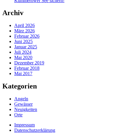
Kummerower See sichern!
Archiv
April 2026
März 2026
Februar 2026
Juni 2025
Januar 2025
Juli 2024
Mai 2020
Dezember 2019
Februar 2018
Mai 2017
Kategorien
Angeln
Gewässer
Neuigkeiten
Orte
Secondary
Impressum
Datenschutzerklärung