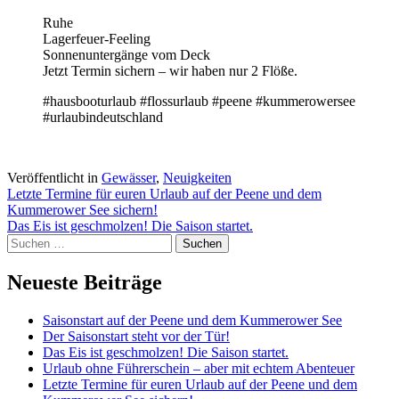
Ruhe
Lagerfeuer-Feeling
Sonnenuntergänge vom Deck
Jetzt Termin sichern – wir haben nur 2 Flöße.
#hausbooturlaub #flossurlaub #peene #kummerowersee
#urlaubindeutschland
Veröffentlicht in
Gewässer
,
Neuigkeiten
Beitragsnavigation
Letzte Termine für euren Urlaub auf der Peene und dem
Kummerower See sichern!
Das Eis ist geschmolzen! Die Saison startet.
Suchen
nach:
Neueste Beiträge
Saisonstart auf der Peene und dem Kummerower See
Der Saisonstart steht vor der Tür!
Das Eis ist geschmolzen! Die Saison startet.
Urlaub ohne Führerschein – aber mit echtem Abenteuer
Letzte Termine für euren Urlaub auf der Peene und dem