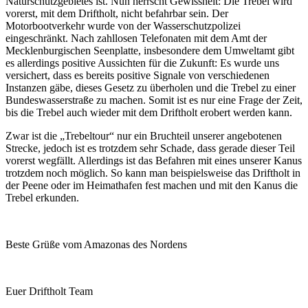
Naturschutzgebietes ist. Nun herrscht Gewissheit: Die Trebel wird
vorerst, mit dem Driftholt, nicht befahrbar sein. Der
Motorbootverkehr wurde von der Wasserschutzpolizei
eingeschränkt. Nach zahllosen Telefonaten mit dem Amt der
Mecklenburgischen Seenplatte, insbesondere dem Umweltamt gibt
es allerdings positive Aussichten für die Zukunft: Es wurde uns
versichert, dass es bereits positive Signale von verschiedenen
Instanzen gäbe, dieses Gesetz zu überholen und die Trebel zu einer
Bundeswasserstraße zu machen. Somit ist es nur eine Frage der Zeit,
bis die Trebel auch wieder mit dem Driftholt erobert werden kann.
Zwar ist die „Trebeltour“ nur ein Bruchteil unserer angebotenen
Strecke, jedoch ist es trotzdem sehr Schade, dass gerade dieser Teil
vorerst wegfällt. Allerdings ist das Befahren mit eines unserer Kanus
trotzdem noch möglich. So kann man beispielsweise das Driftholt in
der Peene oder im Heimathafen fest machen und mit den Kanus die
Trebel erkunden.
Beste Grüße vom Amazonas des Nordens
Euer Driftholt Team